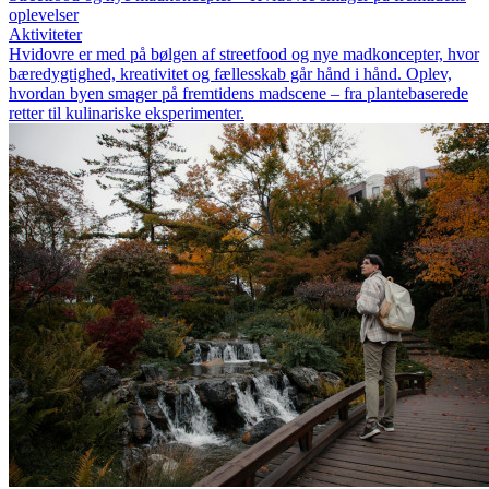
oplevelser
Aktiviteter
Hvidovre er med på bølgen af streetfood og nye madkoncepter, hvor
bæredygtighed, kreativitet og fællesskab går hånd i hånd. Oplev,
hvordan byen smager på fremtidens madscene – fra plantebaserede
retter til kulinariske eksperimenter.