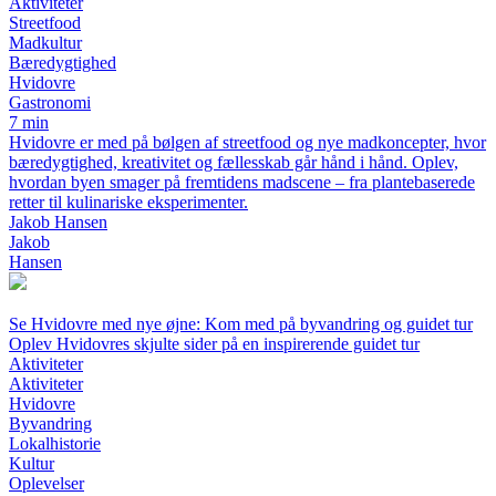
Aktiviteter
Streetfood
Madkultur
Bæredygtighed
Hvidovre
Gastronomi
7 min
Hvidovre er med på bølgen af streetfood og nye madkoncepter, hvor
bæredygtighed, kreativitet og fællesskab går hånd i hånd. Oplev,
hvordan byen smager på fremtidens madscene – fra plantebaserede
retter til kulinariske eksperimenter.
Jakob Hansen
Jakob
Hansen
Se Hvidovre med nye øjne: Kom med på byvandring og guidet tur
Oplev Hvidovres skjulte sider på en inspirerende guidet tur
Aktiviteter
Aktiviteter
Hvidovre
Byvandring
Lokalhistorie
Kultur
Oplevelser