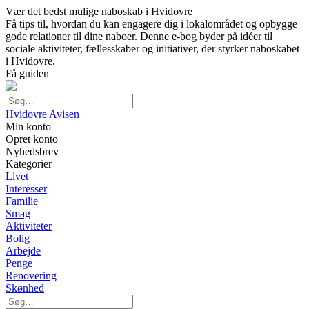
Vær det bedst mulige naboskab i Hvidovre
Få tips til, hvordan du kan engagere dig i lokalområdet og opbygge
gode relationer til dine naboer. Denne e-bog byder på idéer til
sociale aktiviteter, fællesskaber og initiativer, der styrker naboskabet
i Hvidovre.
Få guiden
Hvidovre Avisen
Min konto
Opret konto
Nyhedsbrev
Kategorier
Livet
Interesser
Familie
Smag
Aktiviteter
Bolig
Arbejde
Penge
Renovering
Skønhed