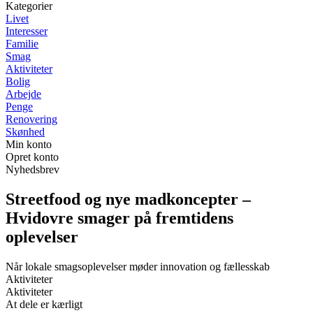
Kategorier
Livet
Interesser
Familie
Smag
Aktiviteter
Bolig
Arbejde
Penge
Renovering
Skønhed
Min konto
Opret konto
Nyhedsbrev
Streetfood og nye madkoncepter –
Hvidovre smager på fremtidens
oplevelser
Når lokale smagsoplevelser møder innovation og fællesskab
Aktiviteter
Aktiviteter
At dele er kærligt