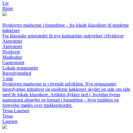
Liv
Blom
Hvidovres madscene i forandring – fra lokale klassikere til moderne
køkkener
Fra klassiske spisesteder til nye kulinariske oplevelser i Hvidovre
Aktiviteter
Aktiviteter
Hvidovre
Madkultur
Gastronomi
Lokale restauranter
Bæredygtighed
5 min
Hvidovres madscene er i rivende udvikling. Nye restauranter,
bæredygtige initiativer og moderne køkkener skyder op side om side
med de lokale klassikere. Artiklen dykker ned i, hvordan byens
gastronomi afspejler en forstad i forandring – hvor tradition og
fornyelse mødes over middagsbordet.
Tessa Laursen
Tessa
Laursen