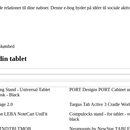
relationer til dine naboer. Denne e-bog byder på idéer til sociale aktivi
Skønhed
din tablet
g Stand - Universal Tablet
PORT Designs PORT Cabinet un
sk - Black
age 2.0
Targus Tab Active 3 Cradle Work
n LEBA NoteCart UniFit
Compulocks stand - for tablet - s
black
m STNDTBLTMOB
Neomounts by NewStar TABL