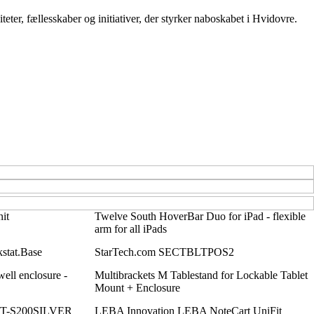
teter, fællesskaber og initiativer, der styrker naboskabet i Hvidovre.
it
Twelve South HoverBar Duo for iPad - flexible
arm for all iPads
stat.Base
StarTech.com SECTBLTPOS2
well enclosure -
Multibrackets M Tablestand for Lockable Tablet
Mount + Enclosure
ET-S200SILVER
LEBA Innovation LEBA NoteCart UniFit