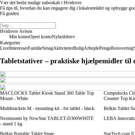
Vær det bedst mulige naboskab i Hvidovre
Få tips til, hvordan du kan engagere dig i lokalområdet og opbygge gode 
Få guiden
Hvidovre Avisen
Min konto
Opret konto
Nyhedsbrev
Kategorier
Livet
Interesser
Familie
Smag
Aktiviteter
Bolig
Arbejde
Penge
Renovering
Tabletstativer – praktiske hjælpemidler til 
MACLOCKS Tablet Kiosk Stand 360 Table Top
Compulocks Clin
Mount - White
Counter Top Kio
Multibrackets M - mounting kit - for tablet - black
Belkin Tablet St
Neomounts by NewStar TABLET-D300WHITE
LEBA Innovatio
- stand 1 kg
Belkin Portable Tablet Stage
StarTech.co